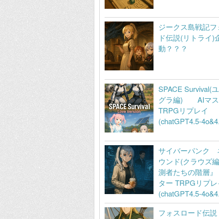
ジークス島戦記フ
ド伝説(リトライ)
動？？？
SPACE Surviva
グラ編) AIマ
TRPGリプレイ
(chatGPT4.5-4o&4.
サイバーパンク 
ウンド(クラウズ編
測者たちの階層』 
ター TRPGリプレ
(chatGPT4.5-4o&4.
フォスロード伝説