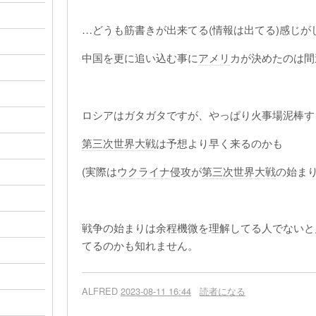
…どうも筋書きが出来てる(情報は出てる)感じが
中国を更に追い込む事に
アメリ
カが決めたのは間
ロシアはガタガタですが、やっぱり火事場泥棒す
第三次世界大戦
は予想より早く来るのかも
(実際は
ウクライナ
侵攻が
第三次世界大戦
の始まり
戦争の始まりは余程機微を理解してる人でないと
てるのかも知れません。
ALFRED
2023-08-11 16:44
読者になる