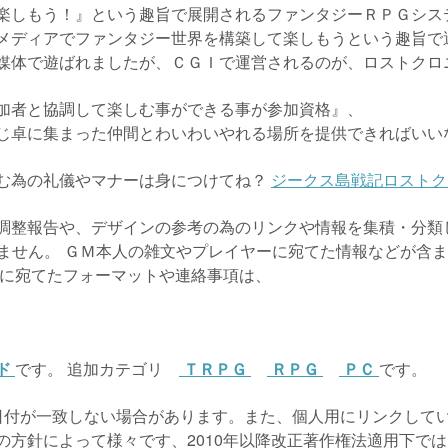
楽しもう！』という趣旨で展開されるファンタジーＲＰＧシス
メディアでファンタジー世界を構築して楽しもうという趣旨で
体で遊ばれましたが、ＣＧＩで運営されるのが、ロストクロ
加者と協調して楽しむ事ができる事が参加資格』、
じ卓に集まった仲間とわいわいやれる場所を提供できればいい
む為の礼儀やマナーは身につけてね？
ジークス島戦記ロストク
調整報告や、デザインの参考の為のリンクや情報を集積・分類
りません。 ＧＭ本人の雑文やプレイヤーに宛てた情報などが含ま
者に宛てたフォーマットや連絡事項は、
ド
です。 追加カテゴリ
ＴＲＰＧ
ＲＰＧ
ＰＣ
です。
日付が一致しない場合があります。また、個人用にリンクして
の方針によって様々です、2010年以降改正著作権法適用下で