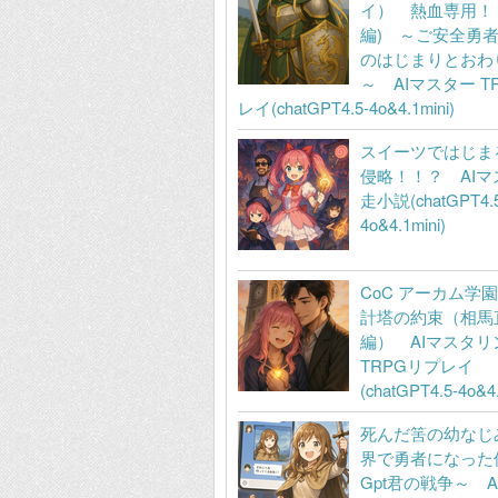
イ） 熱血専用！
編) ～ご安全勇
のはじまりとおわ
～ AIマスター T
レイ(chatGPT4.5-4o&4.1mini)
スイーツではじま
侵略！！？ AIマ
走小説(chatGPT4.5
4o&4.1mini)
CoC アーカム学
計塔の約束（相馬
編） AIマスタリ
TRPGリプレイ
(chatGPT4.5-4o&4.
死んだ筈の幼なじ
界で勇者になった
Gpt君の戦争～ 