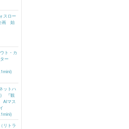
ォスロー
企画 始
l(ユウト・カ
スター
1mini)
ネットハ
) 『観
AIマス
イ
1mini)
（リトラ