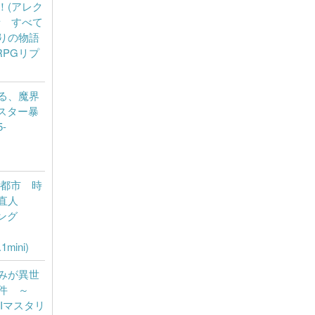
！(アレク
者 すべて
りの物語
RPGリプ
る、魔界
スター暴
-
園都市 時
直人
ング
1mini)
みが異世
件 ～
AIマスタリ