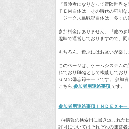
『冒険者になりきって冒険世界を
ＴＥＭ自体は、その時代の可能な
ジークス島戦記自体は、多くの媒
参加料金はありません、『他の参
趣味で運営しておりますので、同
もちろん、遊ぶにはお互いが楽し
このページは、ゲームシステムの
れておりBlogとして機能してお
ＧＭの備忘録モードです。 参加
こちら
参加者用連絡事項
です。
参加者用連絡事項ＩＮＤＥＸモー
（※情報の検索用に書き込まれた
許可についてはそれぞれの運営者